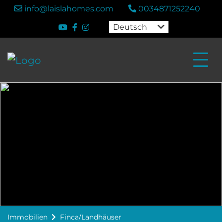
info@laislahomes.com
0034871252240
Deutsch
Immobilien
Finca/Landhäuser