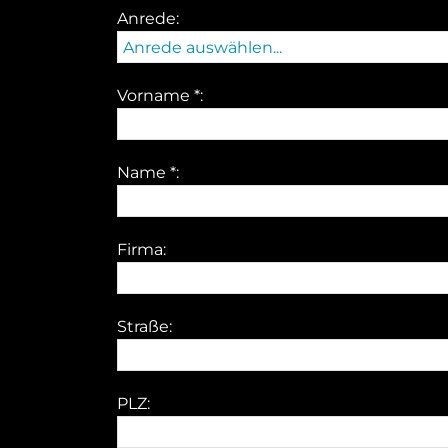
Anrede:
Anrede auswählen...
Vorname *:
Name *:
Firma:
Straße:
PLZ: