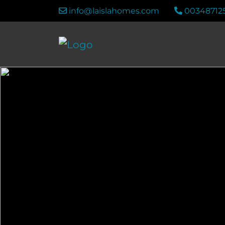
info@laislahomes.com
00348712