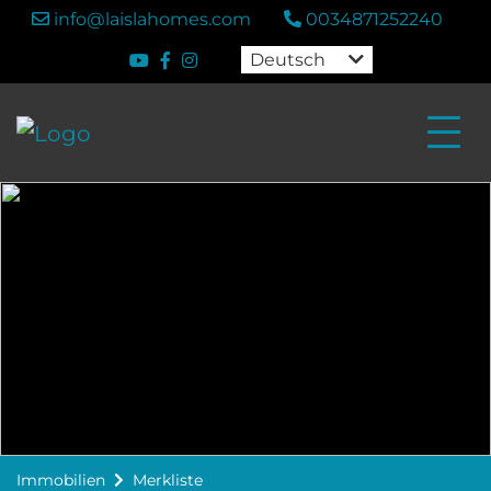
info@laislahomes.com
0034871252240
Deutsch
Immobilien
Merkliste