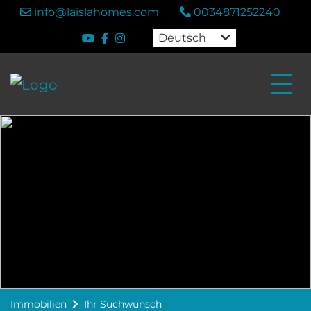
info@laislahomes.com
0034871252240
Deutsch
Immobilien
Ihr Suchwunsch