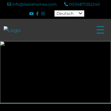
info@laislahomes.com
0034871252240
Deutsch