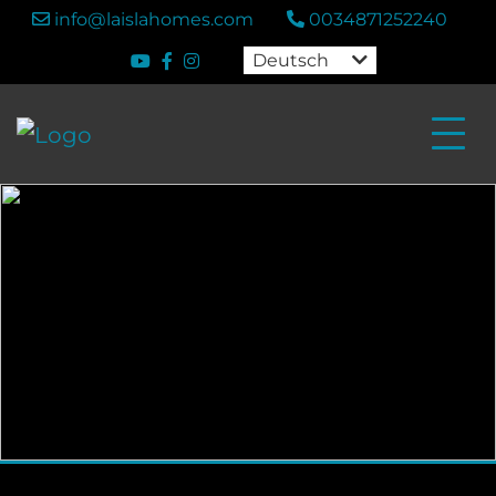
info@laislahomes.com
0034871252240
Deutsch